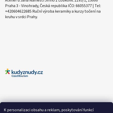
Ateliér u Jana Náměstí Jiřího z Lobkovic 2195/1, 13000
Praha 3 - Vinohrady, Česká republika IČO: 66055377 | Tel:
+420604622685 Ruční výroba keramiky a kurzy točení na
kruhu v srdci Prahy.
K personalizaci obsahu a reklam, poskytování funkcí