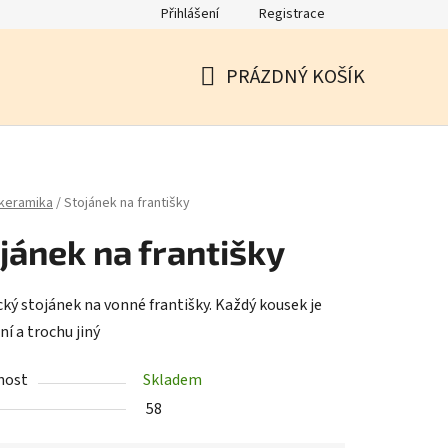
Přihlášení
Registrace
PRÁZDNÝ KOŠÍK
NÁKUPNÍ
KOŠÍK
keramika
/
Stojánek na františky
jánek na františky
ký stojánek na vonné františky. Každý kousek je
ní a trochu jiný
nost
Skladem
58